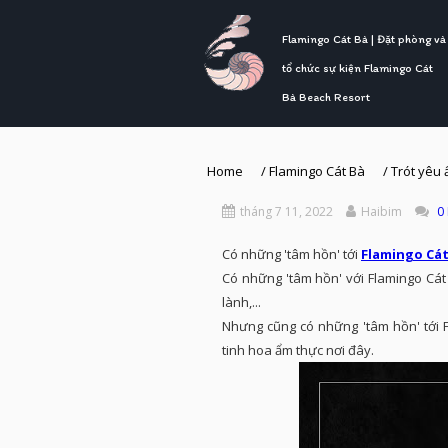
Flamingo Cát Bà | Đặt phòng và
tổ chức sự kiện Flamingo Cát
Bà Beach Resort
Home
/
Flamingo Cát Bà
/
Trót yêu 
tháng 7 11, 2022
Haibim
0
Có những 'tâm hồn' tới
Flamingo Cát
Có những 'tâm hồn' với Flamingo Cát B
lành,...
Nhưng cũng có những 'tâm hồn' tới F
tinh hoa ẩm thực nơi đây.