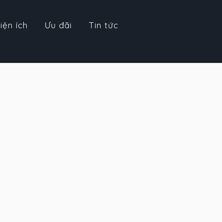
iện ích
Ưu đãi
Tin tức