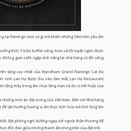
g tại Flamingo xem có gì mà khiến những ‘tâm hồn yêu ẩm
ưởng thức 3 bữa buffet sáng, trưa và tối tuyệt ngon được
o. Không gian café ngập ánh nắng tại nhà hàng có đồ uống
rên tầng cao nhất của Wyndham Grand Flamingo Cat Ba
nh vịnh Lan Hạ được thu vào tầm mắt, Lạn Hạ Restaurant
chín tầng mây trong âm nhạc lãng mạn và dư vị mê hoặc của
 những món ăn đặc trưng của Việt Nam. Đến với Nhà hàng
ệt để tận hưởng hương vị ẩm thực tinh hoa mà khó lòng tìm
nhất, đặt phòng nghỉ dưỡng ngay với người thân thương để
hực độc đáo giữa những thanh âm trong trẻo của đất trời.