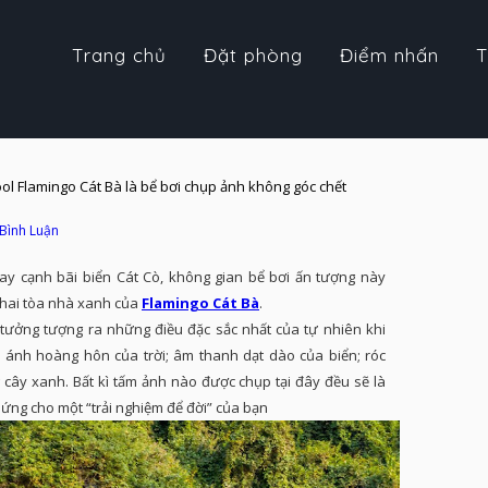
Trang chủ
Đặt phòng
Điểm nhấn
T
l Flamingo Cát Bà là bể bơi chụp ảnh không góc chết
 Bình Luận
y cạnh bãi biển Cát Cò, không gian bể bơi ấn tượng này
 hai tòa nhà xanh của
Flamingo Cát Bà
.
ể tưởng tượng ra những điều đặc sắc nhất của tự nhiên khi
 ánh hoàng hôn của trời; âm thanh dạt dào của biển; róc
 cây xanh. Bất kì tấm ảnh nào được chụp tại đây đều sẽ là
hứng cho một “trải nghiệm để đời” của bạn