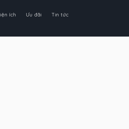
iện ích
Ưu đãi
Tin tức