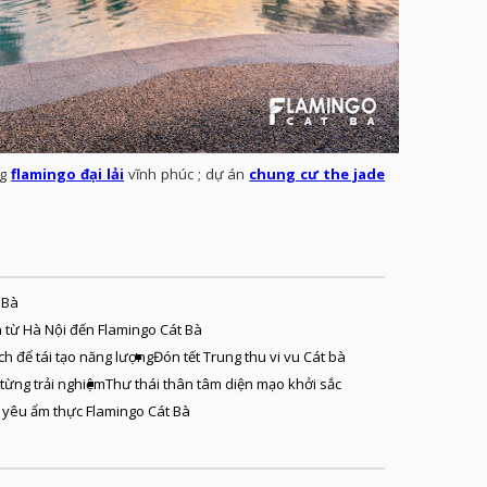
ng
flamingo đại lải
vĩnh phúc ; dự án
chung cư the jade
 Bà
 từ Hà Nội đến Flamingo Cát Bà
ch để tái tạo năng lượng
Đón tết Trung thu vi vu Cát bà
 từng trải nghiệm
Thư thái thân tâm diện mạo khởi sắc
 yêu ẩm thực Flamingo Cát Bà