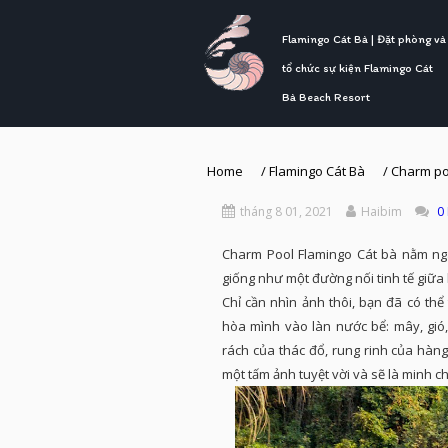
Flamingo Cát Bà | Đặt phòng và
tổ chức sự kiện Flamingo Cát
Bà Beach Resort
Home
/
Flamingo Cát Bà
/
Charm poo
tháng 8 01, 2021
Haibim
0
Charm Pool Flamingo Cát bà nằm nga
giống như một đường nối tinh tế giữa
Chỉ cần nhìn ảnh thôi, bạn đã có th
hòa mình vào làn nước bể: mây, gió,
rách của thác đổ, rung rinh của hàng
một tấm ảnh tuyệt vời và sẽ là minh c