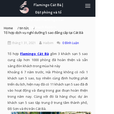
Flamingo Cát Bà |
Đặt phòng và tổ
chức sự kiện Flamingo Cát
Bà Beach Resort
Home
/
tin tức
/
Tổ hợp dịch vụ nghỉ dưỡng 5 sao đẳng cấp tại Cát Bà
tháng 1 31, 2021
Haibim
0 Bình Luận
Tổ hợp
Flamingo Cát Bà
gồm 3 khách sạn 5 sao
cung cấp hơn 1000 phòng đã hoàn thiện và sẵn
sàng đón khách trong mùa hè này
Khoảng 6 7 năm trước, Hải Phòng không có nổi 1
khách sạn 5 sao, tuy nhiên cùng định hướng phát
triển du lịch, hiện nay đã có 11 khách sạn 5 sao đã đi
vào hoạt động và đang trong giai đoạn hoàn thiện
trong năm nay. Cùng với đó là hàng chục dự án
khách sạn 5 sao tập trung ở trung tâm thành phố,
Đồ Sơn và thị trấn Cát Bà.