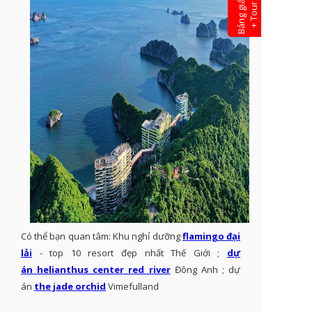
Có thể bạn quan tâm: Khu nghỉ dưỡng
flamingo đại
lải
- top 10 resort đẹp nhất Thế Giới ;
dự
án helianthus center red river
Đông Anh ; dự
án
the jade orchid
Vimefulland