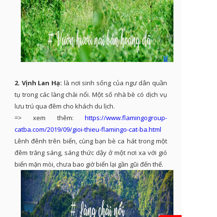
2. Vịnh Lan Hạ:
là nơi sinh sống của ngư dân quần
tụ trong các làng chài nổi. Một số nhà bè có dịch vụ
lưu trú qua đêm cho khách du lịch.
=> xem thêm:
https://www.flamingogroup-
catba.com/2019/09/gioi-thieu-flamingo-cat-ba.html
Lênh đênh trên biển, cùng bạn bè ca hát trong một
đêm trăng sáng, sáng thức dậy ở một nơi xa với gió
biển mặn mòi, chưa bao giờ biển lại gần gũi đến thế.