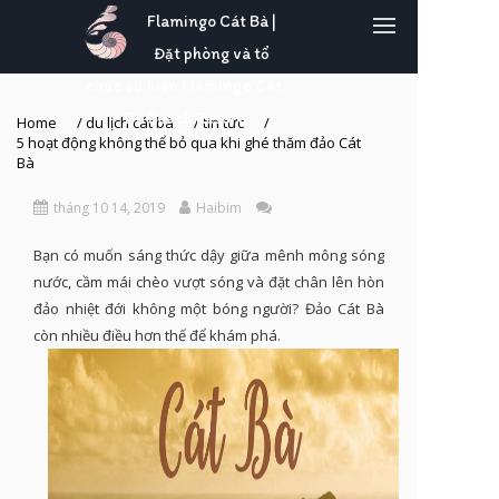
Flamingo Cát Bà |
Đặt phòng và tổ
chức sự kiện Flamingo Cát
Bà Beach Resort
Home
/
du lịch cát bà
/
tin tức
/
5 hoạt động không thể bỏ qua khi ghé thăm đảo Cát
Bà
tháng 10 14, 2019
Haibim
Bạn có muốn sáng thức dậy giữa mênh mông sóng
nước, cầm mái chèo vượt sóng và đặt chân lên hòn
đảo nhiệt đới không một bóng người? Đảo Cát Bà
còn nhiều điều hơn thế để khám phá.