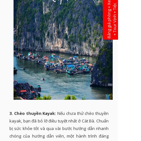
B
ả
n
g
g
i
á
p
h
ò
n
g
+
e
+
T
o
u
r
V
ị
n
h
+
T
i
ệ
X
c
3. Chèo thuyền Kayak:
Nếu chưa thử chèo thuyền
kayak, bạn đã bỏ lỡ điều tuyệt nhất ở Cát Bà. Chuẩn
bị sức khỏe tốt và qua vài bước hướng dẫn nhanh
chóng của hướng dẫn viên, một hành trình đáng